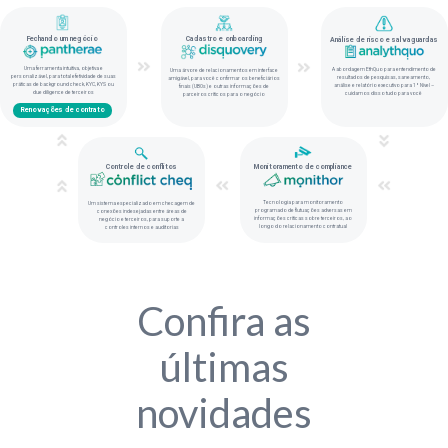
Fechando um negócio
Cadastro e onboarding
Análise de risco e salvaguardas
Uma ferramenta intuitiva, objetiva e
A abordagem EthQuo para entendimento de
Uma árvore de relacionamentos em interface
personalizável, para total efetividade de suas
resultados de pesquisas, saneamento,
amigável, para você confirmar os beneficiários
práticas de background check, KYC, KYS ou
análise e relatório executivo para 1º Nível –
finais (UBOs) e outras informações de
due diligence de terceiros
cuidamos disso tudo para você
parceiros críticos para o negócio
Renovações de contrato
Controle de conflitos
Monitoramento de compliance
Tecnologia para monitoramento
Um sistema especializado em checagem de
programado de flutuações adversas em
conexões indesejadas entre áreas de
informações críticas sobre terceiros, ao
negócio e terceiros, para suporte a
longo do relacionamento contratual
controles internos e auditorias
Confira as
últimas
novidades