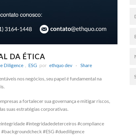
L DA ÉTICA
e Diligence
,
ESG
por
ethquo dev
Share
tentáveis nos negócios, seu papel é fundamental na
is.
resas a fortalecer sua governança e mitigar riscos,
das suas estratégias corporativas.
eintegridade #integridadedeterceiros #compliance
C #backgroundcheck #ESG #duediligence