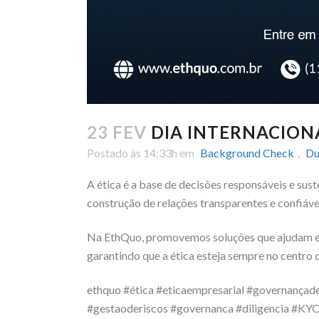
23 FEV
DIA INTERNACIONA
Postado às 14:33h
em
Background Check
,
Du
A ética é a base de decisões responsáveis e sus
construção de relações transparentes e confiáve
Na EthQuo, promovemos soluções que ajudam emp
garantindo que a ética esteja sempre no centro 
ethquo #ética #eticaempresarial #governançad
#gestaoderiscos #governanca #diligencia #KY