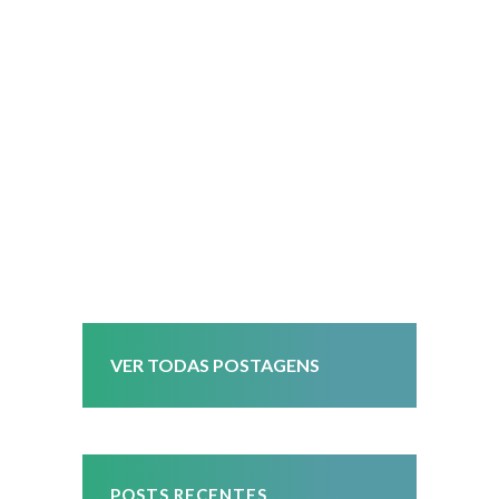
#ESG #duediligence
#MulherNegra
#DiversidadeÉtica
#IgualdadeRacial
#LiderançaFeminina
#InclusãoNoTrabalho
VER TODAS POSTAGENS
POSTS RECENTES