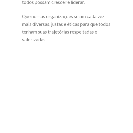
todos possam crescer e liderar.
Que nossas organizações sejam cada vez
mais diversas, justas e éticas para que todos
tenham suas trajetórias respeitadas e
valorizadas.
ethquo #ética
#governançadeintegridade
#integridadedeterceiros
#compliance
#gestaoderiscos
#governanca
#diligencia #KYC
#backgroundcheck