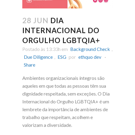
28 JUN
DIA
INTERNACIONAL DO
ORGULHO LGBTQIA+
Postado às 13:33h
em
Background Check
,
Due Diligence
,
ESG
por
ethquo dev
Share
Ambientes organizacionais íntegros são
aqueles em que todas as pessoas têm sua
dignidade respeitada, sem exceções. O Dia
Internacional do Orgulho LGBTQIA+ é um
lembrete da importância de ambientes de
trabalho que respeitam, acolhem e
valorizam a diversidade.