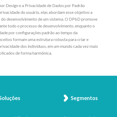
or Design e a Privacidade de Dados por Padrão
ivacidade do usuário, elas abordam esse objetivo a
exto do desenvolvimento de um sistema. O DPbD promove
rante todo o processo de desenvolvimento, enquanto o
idade por configurações padrão ao tempo da
ceitos formam uma estrutura robusta para criar e
privacidade dos indivíduos, em um mundo cada vez mais
aplicados de forma harmônica.
Soluções
Segmentos