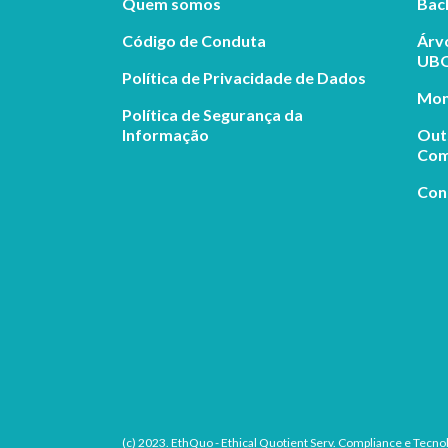
Quem somos
Bac
Código de Conduta
Árv
UB
Política de Privacidade de Dados
Mon
Política de Segurança da
Informação
Out
Comp
Conf
(c) 2023. EthQuo - Ethical Quotient Serv. Compliance e Tecnol