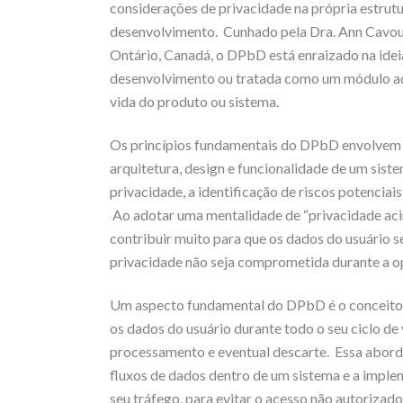
considerações de privacidade na própria estrutu
desenvolvimento. Cunhado pela Dra. Ann Cavouk
Ontário, Canadá, o DPbD está enraizado na ideia 
desenvolvimento ou tratada como um módulo adic
vida do produto ou sistema.
Os princípios fundamentais do DPbD envolvem 
arquitetura, design e funcionalidade de um siste
privacidade, a identificação de riscos potenciai
Ao adotar uma mentalidade de “privacidade ac
contribuir muito para que os dados do usuário 
privacidade não seja comprometida durante a o
Um aspecto fundamental do DPbD é o conceito d
os dados do usuário durante todo o seu ciclo d
processamento e eventual descarte. Essa abor
fluxos de dados dentro de um sistema e a impl
seu tráfego, para evitar o acesso não autorizad